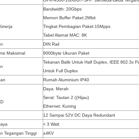
OPK-4500-1GX8GT-SFP: Berbeda-Beda Tergan
Bandwidth: 20Gbps
Memori Buffer Paket:2Mbit
Kinerja
Tingkat Pembagian Paket:15Mpps
Tabel Alamat MAC: 8K
an
DIN Rail
me Maksimal
9000byte Ukuran Paket
Tekanan Balik Untuk Half Duplex, IEEE 802.3x 
an
Untuk Full Duplex
tan
Rumah Aluminium IP40
Daya: Merah
Serat: Tautan 2 ((Hijau)
ED
Ethernet: Kuning
12 Sampai 52V DC Daya Redundant
Daya
< 3 Watt
an Tegangan Tinggi
±4KV