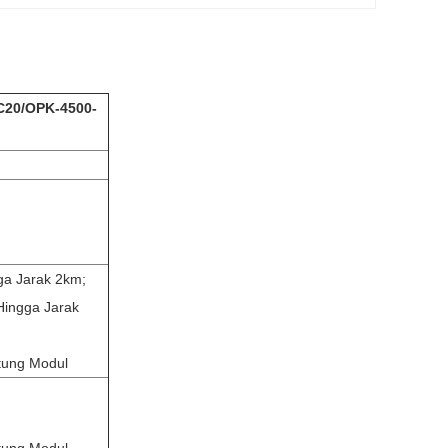
C20
/
OPK-4500-
a Jarak 2km;
ingga Jarak
tung Modul