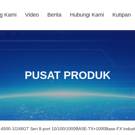
g Kami
Video
Berita
Hubungi Kami
Kutipan
PUSAT PRODUK
4500-1GX8GT Seri 8-port 10/100/1000BASE-TX+1000Base-FX Industri