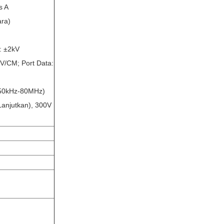
s A
ara)
: ±2kV
V/CM; Port Data:
150kHz-80MHz)
anjutkan), 300V