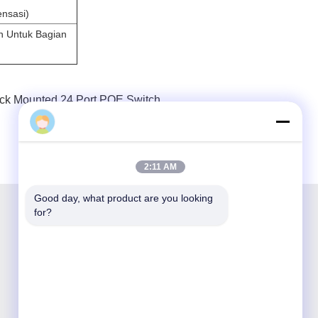
nsasi)
n Untuk Bagian
ck Mounted 24 Port POE Switch
2:11 AM
Good day, what product are you looking 
for?
Shenzhen Opticking Technology Co Ltd adalah
perusahaan inovatif dan Hi-tech nasional yang
didedikasikan untuk R&D, manufaktur,
penjualan dan layanan produk komunikasi
optik.