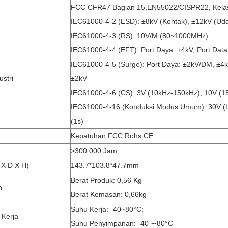
FCC CFR47 Bagian 15,EN55022/CISPR22, Kela
IEC61000-4-2 (ESD): ±8kV (kontak), ±12kV (ud
IEC61000-4-3 (RS): 10V/m (80~1000MHz)
IEC61000-4-4 (EFT): Port Daya: ±4kV; Port Data
IEC61000-4-5 (Surge): Port Daya: ±2kV/DM, ±4k
ustri
±2kV
IEC61000-4-6 (CS): 3V (10kHz-150kHz); 10V (
IEC61000-4-16 (konduksi Modus Umum): 30V (l
(1s)
Kepatuhan FCC Rohs CE
>300.000 Jam
 X D X H)
143.7*103.8*47.7mm
Berat Produk: 0,56 Kg
n
Berat Kemasan: 0,66kg
Suhu Kerja: -40~80°C;
 Kerja
Suhu Penyimpanan: -40 ∼80°C