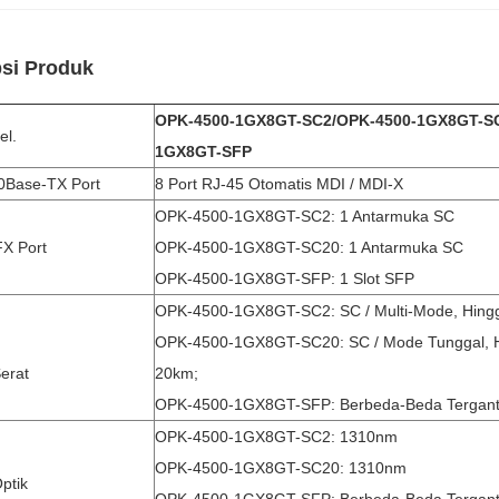
psi Produk
OPK-4500-1GX8GT-SC2
/
OPK-4500-1GX8GT-S
l.
1GX8GT-SFP
0Base-TX Port
8 Port RJ-45 Otomatis MDI / MDI-X
OPK-4500-1GX8GT-SC2: 1 Antarmuka SC
X Port
OPK-4500-1GX8GT-SC20: 1 Antarmuka SC
OPK-4500-1GX8GT-SFP: 1 Slot SFP
OPK-4500-1GX8GT-SC2: SC / Multi-Mode, Hingg
OPK-4500-1GX8GT-SC20: SC / Mode Tunggal, H
Serat
20km;
OPK-4500-1GX8GT-SFP: Berbeda-Beda Tergan
OPK-4500-1GX8GT-SC2: 1310nm
OPK-4500-1GX8GT-SC20: 1310nm
ptik