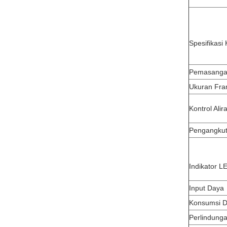
Spesifikasi 
Pemasang
Ukuran Fra
Kontrol Alir
Pengangku
Indikator L
Input Daya
Konsumsi 
Perlindung