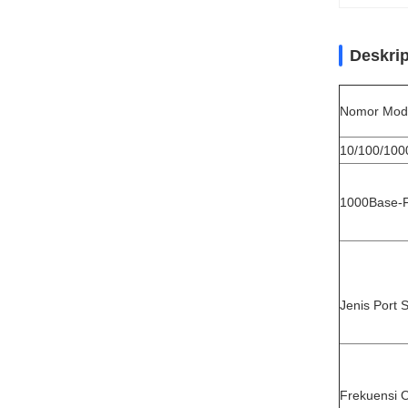
Deskri
Nomor Mode
10/100/100
1000Base-F
Jenis Port 
Frekuensi O