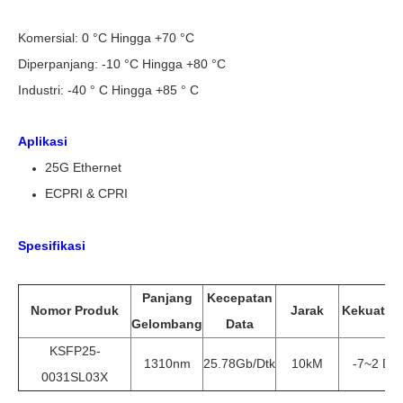
Komersial: 0 °C Hingga +70 °C
Diperpanjang: -10 °C Hingga +80 °C
Industri: -40 ° C Hingga +85 ° C
Aplikasi
25G Ethernet
ECPRI & CPRI
Spesifikasi
Panjang
Kecepatan
Nomor Produk
Jarak
Kekuatan
Gelombang
Data
KSFP25-
1310nm
25.78Gb/dtk
10kM
-7~2 DB
0031SL03X