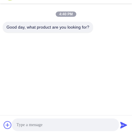
3F, blok #7, GS Park, Wuhe Blvd, Guanlan Longhua,
4:40 PM
Shenzhen China
Good day, what product are you looking for?
Surel: fanny@opticking.com
TEL: +86-755-83425935-83425936
Shenzhen Opticking Technology Co Ltd adalah perusahaan
inovatif dan Hi-tech nasional yang didedikasikan untuk R&D,
manufaktur, penjualan dan layanan produk komunikasi optik.


Kebijakan pribadi
|
Sitemap
|
ICP备2023082868 nomor
| Cina
Kualitas Baik Modul Transceiver Optik Pemasok. Hak Cipta ©
2021-2026 opticking.com . Seluruh hak cipta.