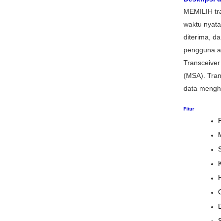
MEMILIH tra
waktu nyata
diterima, d
pengguna ak
Transceive
(MSA).
Tran
data mengh
Fitur