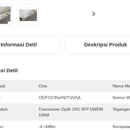
Informasi Detil
Deskripsi Produk
si Detil
al:
Cina
Nama Me
:
CE/FCC/RoHS/TUV/UL
Nomor Mo
duk:
Transceiver Optik 10G XFP DWDM
Tegangan
10KM
n:
-4~3dBm
Kecepata