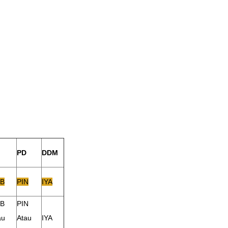
PD
DDM
B
PIN
IYA
B
PIN
au
Atau
IYA