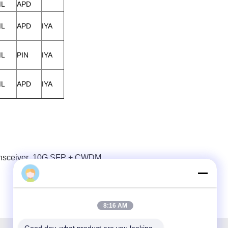
ML
APD
ML
APD
IYA
ML
PIN
IYA
ML
APD
IYA
sceiver
,
10G SFP + CWDM
8:16 AM