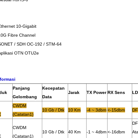
Ethernet 10-Gigabit
10G Fibre Channel
SONET / SDH OC-192 / STM-64
Aplikasi OTN OTU2e
formasi
Panjang
Kecepatan
duk
Jarak
TX Power
RX Sens
LD
Gelombang
Data
CWDM
10 Gb / Dtk
10 Km
-4 ~ 3dbm
<-15dbm
DF
X
(catatan1)
DF
CWDM
10 Gb / Dtk
40 Km
-1 ~ 4dbm
<-16dbm
At
X
(catatan1)