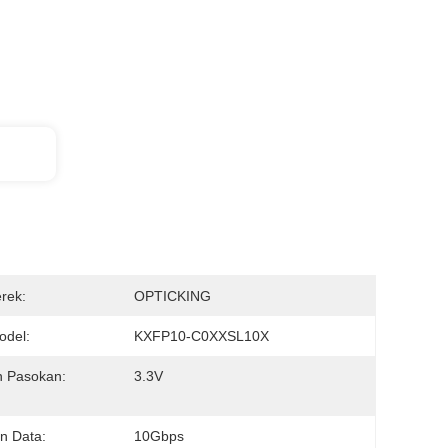
rek:
OPTICKING
del:
KXFP10-C0XXSL10X
 Pasokan:
3.3V
n Data:
10Gbps