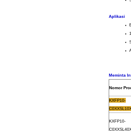
Aplikasi
Meminta In
Nomor Pro
KXFP10-
C0XXSL10
KXFP10-
C0XXSL40