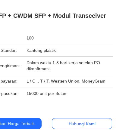
FP + CWDM SFP + Modul Transceiver
100
Standar:
Kantong plastik
Dalam waktu 1-8 hari kerja setelah PO
engiriman:
dikonfirmasi
bayaran:
L / C ,, T / T, Western Union, MoneyGram
 pasokan:
15000 unit per Bulan
kan Harga Terbaik
Hubungi Kami