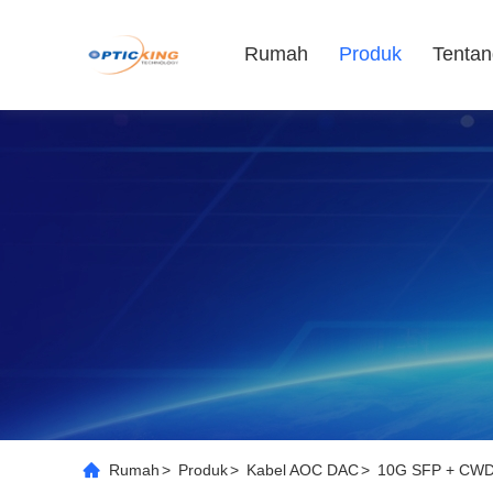
Rumah
Produk
Tentan
Rumah
>
Produk
>
Kabel AOC DAC
>
10G SFP + CWDM