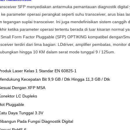
nsceiver SFP menyediakan antarmuka pemantauan diagnostik digital 
 ke parameter operasi perangkat seperti suhu transceiver, arus bias la
an tegangan suplai transceiver. Ini juga mendefinisikan sistem canggih
hir ketika parameter operasi tertentu berada di luar kisaran normal ya
r Small Form Factor Pluggable (SFP) OPTIKING kompatibel dengan
Sma
sceiver terdiri dari lima bagian: LD
driver, amplifier pembatas, monitor 
ubungkan hingga 10 KM dalam serat mode tunggal 9 / 125um.
Produk Laser Kelas 1 Standar EN 60825-1
Mendukung Kecepatan Bit 9,9 GB / Dtk Hingga 11,3 GB / Dtk
Sesuai Dengan XFP MSA
Konektor LC Dupleks
Hot Pluggable
Catu Daya Tunggal 3.3V
Dibangun Pada Fungsi Diagnostik Digital
Sesuai RoHS-6