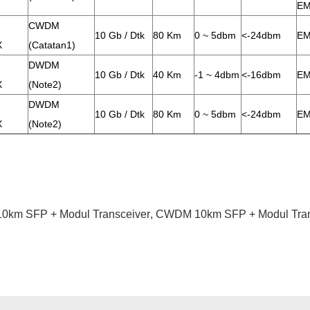
E
CWDM
10 Gb / Dtk
80 Km
0 ~ 5dbm
<-24dbm
E
X
(catatan1)
DWDM
10 Gb / Dtk
40 Km
-1 ~ 4dbm
<-16dbm
E
X
(note2)
DWDM
10 Gb / Dtk
80 Km
0 ~ 5dbm
<-24dbm
E
X
(note2)
0km SFP + Modul Transceiver
,
CWDM 10km SFP + Modul Tran