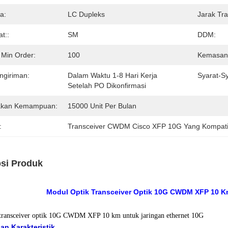
a:
LC Dupleks
Jarak Tra
t::
SM
DDM:
 Min Order:
100
Kemasan 
ngiriman:
Dalam Waktu 1-8 Hari Kerja
Syarat-S
Setelah PO Dikonfirmasi
akan Kemampuan:
15000 Unit Per Bulan
:
Transceiver CWDM Cisco XFP 10G Yang Kompat
psi Produk
Modul Optik Transceiver Optik 10G CWDM XFP 10 K
transceiver optik 10G CWDM XFP 10 km untuk jaringan ethernet 10G
an Karakteristik