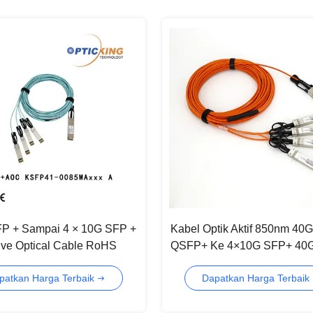
P + Sampai 4 × 10G SFP +
Kabel Optik Aktif 850nm 40G
ve Optical Cable RoHS
QSFP+ Ke 4×10G SFP+ 40G
roval
AOC Untuk 40 Gigabit Ether
patkan Harga Terbaik
Dapatkan Harga Terbaik