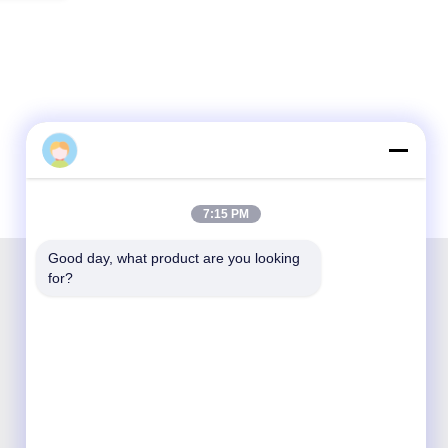
7:15 PM
Good day, what product are you looking 
for?
Shenzhen Opticking Technology Co Ltd adalah
perusahaan inovatif dan Hi-tech nasional yang
didedikasikan untuk R&D, manufaktur,
penjualan dan layanan produk komunikasi
optik.