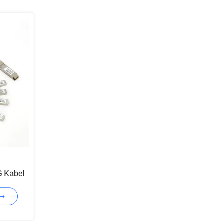
 Kabel
net