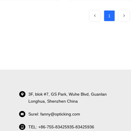
1
3F, blok #7, GS Park, Wuhe Blvd, Guanlan
Longhua, Shenzhen China
Surel: fanny@opticking.com
TEL: +86-755-83425935-83425936