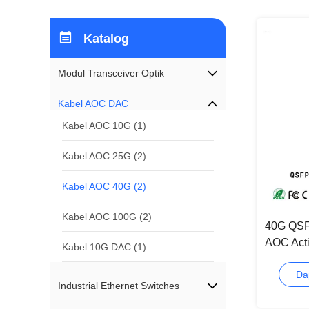
Katalog
Modul Transceiver Optik
Kabel AOC DAC
Kabel AOC 10G
(1)
Kabel AOC 25G
(2)
Kabel AOC 40G
(2)
Kabel AOC 100G
(2)
40G QSF
AOC Acti
Kabel 10G DAC
(1)
TUV App
Da
Industrial Ethernet Switches