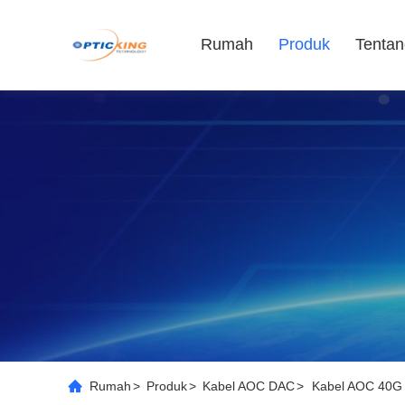
Rumah
Produk
Tentan
Rumah
>
Produk
>
Kabel AOC DAC
>
Kabel AOC 40G